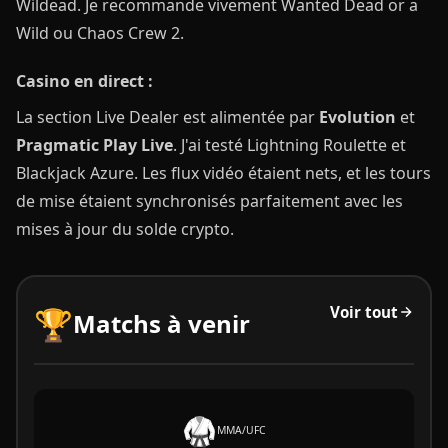
Wildead. Je recommande vivement Wanted Dead or a
Wild ou Chaos Crew 2.
Casino en direct :
La section Live Dealer est alimentée par
Evolution
et
Pragmatic Play Live
. J'ai testé Lightning Roulette et
Blackjack Azure. Les flux vidéo étaient nets, et les tours
de mise étaient synchronisés parfaitement avec les
mises à jour du solde crypto.
Voir tout
🏆
Matchs à venir
🥋
MMA/UFC