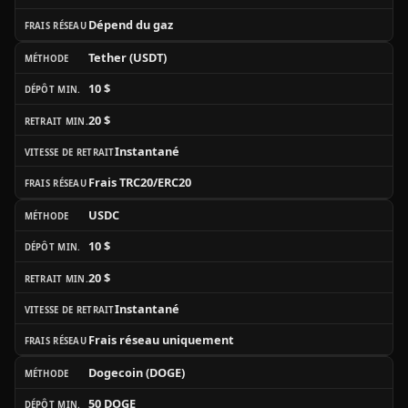
Dépend du gaz
FRAIS RÉSEAU
Tether (USDT)
MÉTHODE
10 $
DÉPÔT MIN.
20 $
RETRAIT MIN.
Instantané
VITESSE DE RETRAIT
Frais TRC20/ERC20
FRAIS RÉSEAU
USDC
MÉTHODE
10 $
DÉPÔT MIN.
20 $
RETRAIT MIN.
Instantané
VITESSE DE RETRAIT
Frais réseau uniquement
FRAIS RÉSEAU
Dogecoin (DOGE)
MÉTHODE
50 DOGE
DÉPÔT MIN.