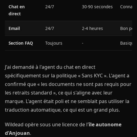
Chat en
24/7
30-90 secondes
Connais
direct
Email
24/7
2-4 heures
Bon pour
Section FAQ
Toujours
-
Basique,
J'ai demandé à l'agent du chat en direct
spécifiquement sur la politique « Sans KYC ». L'agent a
confirmé que « les documents ne sont pas requis pour
les retraits standard », ce qui s'aligne avec leur
marque. L'agent était poli et ne semblait pas utiliser la
traduction automatique, ce qui est un grand plus.
Wildead opère sous une licence de l'
île autonome
d'Anjouan
.