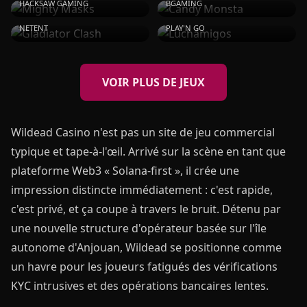
HACKSAW GAMING
BGAMING
GLADIATOR CLASH
LUCHAMIGOS
NETENT
PLAY'N GO
VOIR PLUS DE JEUX
Wildead Casino n'est pas un site de jeu commercial
typique et tape-à-l'œil. Arrivé sur la scène en tant que
plateforme Web3 « Solana-first », il crée une
impression distincte immédiatement : c'est rapide,
c'est privé, et ça coupe à travers le bruit. Détenu par
une nouvelle structure d'opérateur basée sur l'île
autonome d'Anjouan, Wildead se positionne comme
un havre pour les joueurs fatigués des vérifications
KYC intrusives et des opérations bancaires lentes.