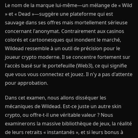
Le nom de la marque lui-même—un mélange de « Wild
» et « Dead »—suggère une plateforme qui est
sauvage dans ses offres mais mortellement sérieuse
concernant l'anonymat. Contrairement aux casinos
colorés et cartoonesques qui inondent le marché,
Wildead ressemble à un outil de précision pour le
joueur crypto moderne. Il se concentre fortement sur
l'accès basé sur le portefeuille (Web3), ce qui signifie
que vous vous connectez et jouez. Il n'y a pas d'attente
pour approbation.
Dans cet examen, nous allons disséquer les
mécaniques de Wildead. Est-ce juste un autre skin
crypto, ou offre-t-il une véritable valeur ? Nous
examinerons la massive bibliothèque de jeux, la réalité
de leurs retraits « instantanés », et si leurs bonus à