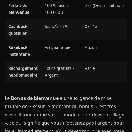
Forfait de
100 % jusqu'à
75x (Déverrouillage)
bienvenue
100 000 $
Cashback
Jusqu'à 25 %
0x - 1x
quotidien
Rakeback
% dynamique
Aucun
instantané
Rechargement
Tours gratuits /
Varie
hebdomadaire
Argent
Le
Bonus de bienvenue
a une exigence de mise
brutale de 75x sur le montant du bonus. C'est très
élevé. Il fonctionne sur un modèle de « déverrouillage
», ce qui signifie que vous n'obtenez pas l'argent pour
jouer immédiatement. Vous devez moudre avec votre