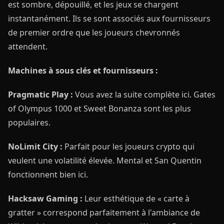
est sombre, dépouillé, et les jeux se chargent
instantanément. Ils se sont associés aux fournisseurs
de premier ordre que les joueurs chevronnés
attendent.
Machines à sous clés et fournisseurs :
Pragmatic Play :
Vous avez la suite complète ici. Gates
of Olympus 1000 et Sweet Bonanza sont les plus
populaires.
NoLimit City :
Parfait pour les joueurs crypto qui
veulent une volatilité élevée. Mental et San Quentin
fonctionnent bien ici.
Hacksaw Gaming :
Leur esthétique de « carte à
gratter » correspond parfaitement à l'ambiance de