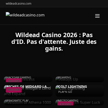
wildeadcasino.com
Wildead Casino 2026 : Pas
d'ID. Pas d'attente. Juste des
gains.
CLOUD PRINCESS
ALWAYS UP
HACKSAW GAMING
BGAMING
EXCLUSIF
RICHES OF MIDGARD LAND AND EXPAND
COLT LIGHTNING
EXCLUSIF
NETENT
PLAY'N GO
WISDOM OF ATHENA 1000
BASS CATCH SUPER LUCK
PRAGMATIC PLAY
MICROGAMING
MIGHTY MASKS
CANDY MONSTA
EXCLUSIF