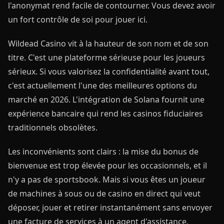
l'anonymat rend facile de contourner. Vous devez avoir
un fort contrôle de soi pour jouer ici.
Wildead Casino vit à la hauteur de son nom et de son
titre. C'est une plateforme sérieuse pour les joueurs
sérieux. Si vous valorisez la confidentialité avant tout,
c'est actuellement l'une des meilleures options du
marché en 2026. L'intégration de Solana fournit une
expérience bancaire qui rend les casinos fiduciaires
traditionnels obsolètes.
Les inconvénients sont clairs : la mise du bonus de
bienvenue est trop élevée pour les occasionnels, et il
n'y a pas de sportsbook. Mais si vous êtes un joueur
de machines à sous ou de casino en direct qui veut
déposer, jouer et retirer instantanément sans envoyer
une facture de services à un agent d'assistance,