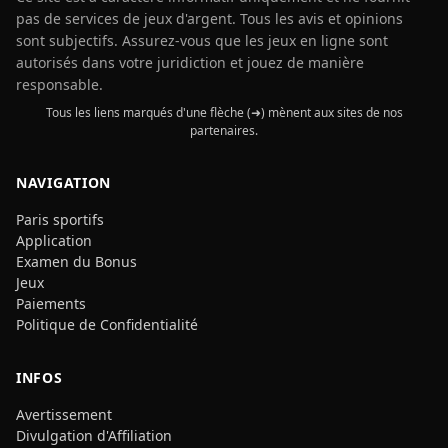
pas de services de jeux d'argent. Tous les avis et opinions
sont subjectifs. Assurez-vous que les jeux en ligne sont
autorisés dans votre juridiction et jouez de manière
responsable.
Tous les liens marqués d'une flèche (➜) mènent aux sites de nos
partenaires.
NAVIGATION
Paris sportifs
Application
Examen du Bonus
Jeux
Paiements
Politique de Confidentialité
INFOS
Avertissement
Divulgation d'Affiliation